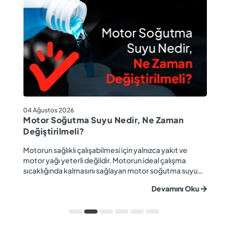
04
04 Ağustos 2026
M
Motor Soğutma Suyu Nedir, Ne Zaman
Ta
Değiştirilmeli?
r
Ev
Motorun sağlıklı çalışabilmesi için yalnızca yakıt ve
ba
motor yağı yeterli değildir. Motorun ideal çalışma
gü
sıcaklığında kalmasını sağlayan motor soğutma suyu
u
ya
da araç performansı ve motor ömrü açısından büyük
Devamını Oku
ki
önem taşır. Düzenli olarak kontrol edilmeyen veya
ön
zamanında değiştirilmeyen soğutma suyu; hararet,
ka
korozyon, motor arızaları ve yüksek onarım ma...