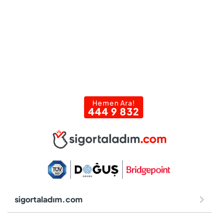
Hemen Ara!
444 9 832
sigortaladım.com