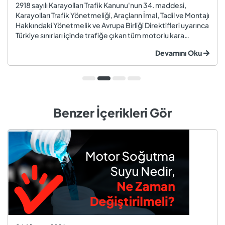
2918 sayılı Karayolları Trafik Kanunu'nun 34. maddesi,
Karayolları Trafik Yönetmeliği, Araçların İmal, Tadil ve Montajı
Hakkındaki Yönetmelik ve Avrupa Birliği Direktifleri uyarınca
Türkiye sınırları içinde trafiğe çıkan tüm motorlu kara
taşıtları ve römorklar, araç muayenesi yaptırmak
Devamını Oku
zorundadır. Araç muayenesi; otomobil, motosiklet,
kamyon, kamyo...
Benzer İçerikleri Gör