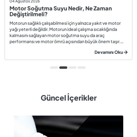
04 Ağustos 2026
Motor Soğutma Suyu Nedir, Ne Zaman
Değiştirilmeli?
Motorun sağlıklı çalışabilmesi için yalnızca yakıt ve motor
yağı yeterli değildir. Motorun ideal çalışma sıcaklığında
kalmasını sağlayan motor soğutma suyu da araç
performansı ve motor ömrü açısından büyük önem taşır.
Düzenli olarak kontrol edilmeyen veya zamanında
Devamını Oku
değiştirilmeyen soğutma suyu; hararet, korozyon, motor
arızaları ve yüksek onarım ma...
Güncel İçerikler