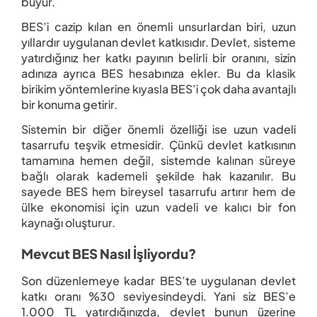
büyür.
BES’i cazip kılan en önemli unsurlardan biri, uzun
yıllardır uygulanan devlet katkısıdır. Devlet, sisteme
yatırdığınız her katkı payının belirli bir oranını, sizin
adınıza ayrıca BES hesabınıza ekler. Bu da klasik
birikim yöntemlerine kıyasla BES’i çok daha avantajlı
bir konuma getirir.
Sistemin bir diğer önemli özelliği ise uzun vadeli
tasarrufu teşvik etmesidir. Çünkü devlet katkısının
tamamına hemen değil, sistemde kalınan süreye
bağlı olarak kademeli şekilde hak kazanılır. Bu
sayede BES hem bireysel tasarrufu artırır hem de
ülke ekonomisi için uzun vadeli ve kalıcı bir fon
kaynağı oluşturur.
Mevcut BES Nasıl İşliyordu?
Son düzenlemeye kadar BES’te uygulanan devlet
katkı oranı %30 seviyesindeydi. Yani siz BES’e
1.000 TL yatırdığınızda, devlet bunun üzerine