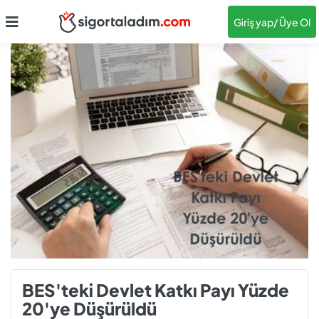
Giriş yap
/ Üye Ol
BES'teki Devlet Katkı Payı Yüzde
20'ye Düşürüldü