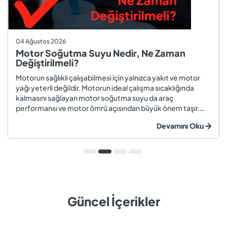
04 Ağustos 2026
Motor Soğutma Suyu Nedir, Ne Zaman
Değiştirilmeli?
Motorun sağlıklı çalışabilmesi için yalnızca yakıt ve motor
yağı yeterli değildir. Motorun ideal çalışma sıcaklığında
kalmasını sağlayan motor soğutma suyu da araç
performansı ve motor ömrü açısından büyük önem taşır.
Düzenli olarak kontrol edilmeyen veya zamanında
Devamını Oku
değiştirilmeyen soğutma suyu; hararet, korozyon, motor
arızaları ve yüksek onarım ma...
Güncel İçerikler