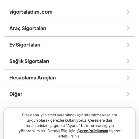
sigortaladım.com
Araç Sigortaları
Ev Sigortaları
Sağlık Sigortaları
Hesaplama Araçları
Diğer
sigortaladım.com
, SİGORTALADIM SİGORTA VE REASÜRANS
Size daha iyi hizmet verebilmek için sitemizde yasalara
BROKERLİĞİ A.Ş. markasıdır.
uygun olarak çerezler kullanıyoruz. Çerezlere dair
tercihlerinizi aşağıdaki “Ayarla” butonu aracılığıyla
yönetebilirsiniz. Detaylı Bilgi İçin:
Çerez Politikasını
ziyaret
edebilirsiniz.