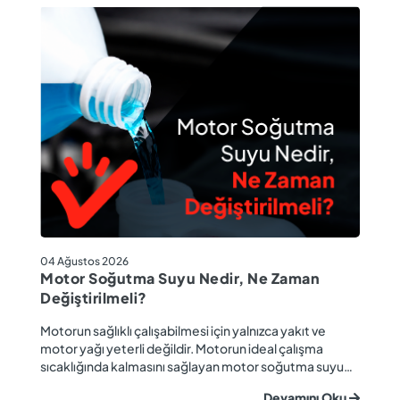
04
04 Ağustos 2026
M
Motor Soğutma Suyu Nedir, Ne Zaman
Ta
Değiştirilmeli?
r
Ev
Motorun sağlıklı çalışabilmesi için yalnızca yakıt ve
ba
motor yağı yeterli değildir. Motorun ideal çalışma
gü
sıcaklığında kalmasını sağlayan motor soğutma suyu
u
ya
da araç performansı ve motor ömrü açısından büyük
Devamını Oku