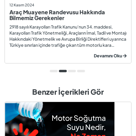
12 Kasım 2024
Araç Muayene Randevusu Hakkında
Bilmemiz Gerekenler
2918 sayılı Karayolları Trafik Kanunu'nun 34. maddesi,
Karayolları Trafik Yönetmeliği, Araçların İmal, Tadil ve Montajı
Hakkındaki Yönetmelik ve Avrupa Birliği Direktifleri uyarınca
Türkiye sınırları içinde trafiğe çıkan tüm motorlu kara
taşıtları ve römorklar, araç muayenesi yaptırmak
Devamını Oku
zorundadır. Araç muayenesi; otomobil, motosiklet,
kamyon, kamyo...
Benzer İçerikleri Gör