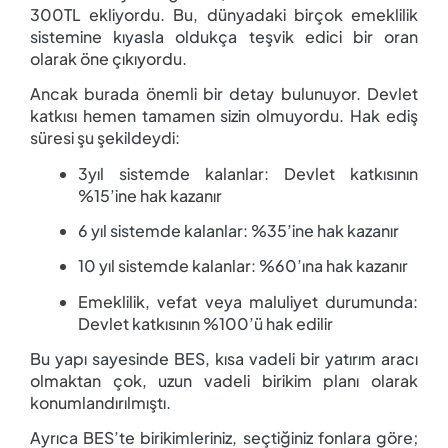
300
TL ekliyordu. Bu, dünyadaki birçok emeklilik
sistemine kıyasla oldukça teşvik edici bir oran
olarak öne çıkıyordu.
Ancak burada önemli bir detay bulunuyor. Devlet
katkısı hemen tamamen sizin olmuyordu. Hak ediş
süresi şu şekildeydi:
3
yıl sistemde kalanlar: Devlet katkısının
%15’ine hak kazanır
6 yıl sistemde kalanlar: %35’ine hak kazanır
10 yıl sistemde kalanlar: %60’ına hak kazanır
Emeklilik, vefat veya maluliyet durumunda:
Devlet katkısının %100’ü hak edilir
Bu yapı sayesinde BES, kısa vadeli bir yatırım aracı
olmaktan çok, uzun vadeli birikim planı olarak
konumlandırılmıştı.
Ayrıca BES’te birikimleriniz, seçtiğiniz fonlara göre;