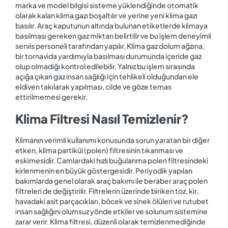
marka ve model bilgisi sisteme yüklendiğinde otomatik
olarak kalan klima gazı boşaltılır ve yerine yeni klima gazı
basılır. Araç kaputunun altında bulunan etiketlerde klimaya
basılması gereken gaz miktarı belirtilir ve bu işlem deneyimli
servis personeli tarafından yapılır. Klima gaz dolum ağzına,
bir tornavida yardımıyla basılması durumunda içeride gaz
olup olmadığı kontrol edilebilir. Yalnız bu işlem sırasında
açığa çıkan gaz insan sağlığı için tehlikeli olduğundan ele
eldiven takılarak yapılması, cilde ve göze temas
ettirilmemesi gerekir.
Klima Filtresi Nasıl Temizlenir?
Klimanın verimli kullanımı konusunda sorun yaratan bir diğer
etken, klima partikül (polen) filtresinin tıkanması ve
eskimesidir. Camlardaki hızlı buğulanma polen filtresindeki
kirlenmenin en büyük göstergesidir. Periyodik yapılan
bakımlarda genel olarak araç bakımı ile beraber araç polen
filtreleri de değiştirilir. Filtrelerin üzerinde biriken toz, kir,
havadaki asit parçacıkları, böcek ve sinek ölüleri ve rutubet
insan sağlığını olumsuz yönde etkiler ve solunum sistemine
zarar verir. Klima filtresi, düzenli olarak temizlenmediğinde