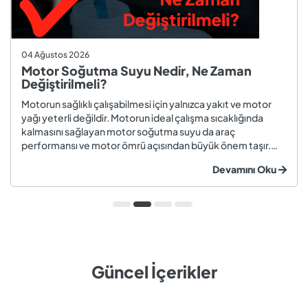
04 Ağustos 2026
Motor Soğutma Suyu Nedir, Ne Zaman
Değiştirilmeli?
Motorun sağlıklı çalışabilmesi için yalnızca yakıt ve motor
yağı yeterli değildir. Motorun ideal çalışma sıcaklığında
kalmasını sağlayan motor soğutma suyu da araç
performansı ve motor ömrü açısından büyük önem taşır.
Düzenli olarak kontrol edilmeyen veya zamanında
Devamını Oku
değiştirilmeyen soğutma suyu; hararet, korozyon, motor
arızaları ve yüksek onarım ma...
Güncel İçerikler