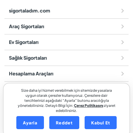
sigortaladım.com
Araç Sigortaları
Ev Sigortaları
Sağlık Sigortaları
Hesaplama Araçları
Diğer
Size daha iyi hizmet verebilmek için sitemizde yasalara
uygun olarak çerezler kullanıyoruz. Çerezlere dair
tercihlerinizi aşağıdaki “Ayarla” butonu aracılığıyla
sigortaladım.com
, SİGORTALADIM SİGORTA VE REASÜRANS
yönetebilirsiniz. Detaylı Bilgi İçin:
Çerez Politikasını
ziyaret
edebilirsiniz.
BROKERLİĞİ A.Ş. markasıdır.
Ayarla
Reddet
Kabul Et