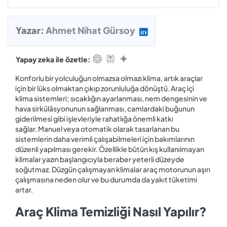
Yazar:
Ahmet Nihat Gürsoy
Yapay zeka ile özetle:
Konforlu bir yolculuğun olmazsa olmazı klima, artık araçlar
için bir lüks olmaktan çıkıp zorunluluğa dönüştü. Araç içi
klima sistemleri; sıcaklığın ayarlanması, nem dengesinin ve
hava sirkülâsyonunun sağlanması, camlardaki buğunun
giderilmesi gibi işlevleriyle rahatlığa önemli katkı
sağlar. Manuel veya otomatik olarak tasarlanan bu
sistemlerin daha verimli çalışabilmeleri için bakımlarının
düzenli yapılması gerekir. Özellikle bütün kış kullanılmayan
klimalar yazın başlangıcıyla beraber yeterli düzeyde
soğutmaz. Düzgün çalışmayan klimalar araç motorunun aşırı
çalışmasına neden olur ve bu durumda da yakıt tüketimi
artar.
Araç Klima Temizliği Nasıl Yapılır?