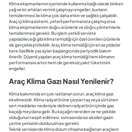
Klima ekipmanlarının içerisinde kullanıma bağlı olarak biriken
yağ ve kir artıkları verimli çalışmayı engeller, bunların
temizlenmesi ile klima çok daha etkin ve sağlıklı çalışabilir.
Araç içi klima sistemi, yeterli performansta çalışmıyorsa
klima ekipmanlarının doğru ürünlerle ve doğru yöntemlerle
temizlenmesi gerekir. Bu işlem yetkili serviste
yapılabileceği gibi klima temizliği için özel üretilen ürünlerle
de gerçekleştirilebilir. Araç klima temizliği için en az yılda bir
kere özellikle yaz ayları başlangıcında periyodik bakım
önerilir. Düzenli yapılan araç klima temizliği hem klimanın
performansını artırır hem de gereksiz yakıt tüketimini
engeller.
Araç Klima Gazı Nasıl Yenilenir?
Klima bakımında en çok rastlanan sorun, araç klima gazı
eksilmesidir. Klima radyatörüne çarpan taş veya sürtünen
sert maddeler nedeniyle delinen radyatörün içinde gaz
kaçağı meydana gelir. Bu kaçağın nereden ve ne şekilde
olduğunun tespit edilmesi, sonrasında ise eksilen gazın
yerine yenisinin doldurulması gerekir.
Teknik servislerde klima dolum cihazına bağlanan araçların