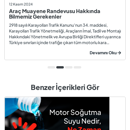
12 Kasım 2024
Araç Muayene Randevusu Hakkında
Bilmemiz Gerekenler
2918 sayılı Karayolları Trafik Kanunu'nun 34. maddesi,
Karayolları Trafik Yönetmeliği, Araçların İmal, Tadil ve Montajı
Hakkındaki Yönetmelik ve Avrupa Birliği Direktifleri uyarınca
Türkiye sınırları içinde trafiğe çıkan tüm motorlu kara
taşıtları ve römorklar, araç muayenesi yaptırmak
Devamını Oku
zorundadır. Araç muayenesi; otomobil, motosiklet,
kamyon, kamyo...
Benzer İçerikleri Gör