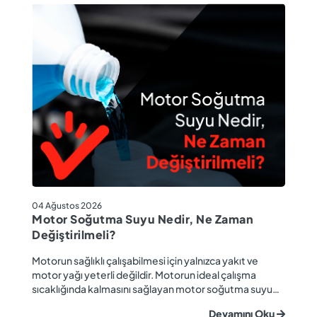
04
04 Ağustos 2026
M
Motor Soğutma Suyu Nedir, Ne Zaman
Ta
Değiştirilmeli?
r
Ev
Motorun sağlıklı çalışabilmesi için yalnızca yakıt ve
ba
motor yağı yeterli değildir. Motorun ideal çalışma
gü
sıcaklığında kalmasını sağlayan motor soğutma suyu
u
ya
da araç performansı ve motor ömrü açısından büyük
Devamını Oku
ki