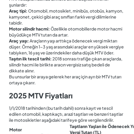
şunlardır:
Araç tipi:
Otomobil, motosiklet, minibüs, otobüs, kamyon,
kamyonet, çekici gibi araç sınıfları farklı vergi dilimlerine
tabidir.
Motor silindir hacmi:
Özellikle otomobillerde motor hacmi
büyüdükçe MTV tutarı da artar.
Araç yaşı:
Araçların yaşı arttıkça ödenecek vergi miktarı
düşer. Örneğin 1-3 yaş arasındaki araçlar en yüksek vergiye
tabiyken, 16 yaş ve üzerindekiler daha düşük MTV öder.
Taşıtın ilk tescil tarihi:
2018 sonrası trafiğe çıkan araçlarda,
silindir hacmi ile birlikte aracın vergisiz satış bedeli de
dikkate alınır.
Bu unsurlar bir araya gelerek her araç için ayrı bir MTV tutarı
ortaya çıkarır.
2025 MTV Fiyatları
1/1/2018 tarihinden (bu tarih dahil) sonra kayıt ve tescil
edilen
otomobil, kaptıkaçtı, arazi taşıtları ve benzeri taşıtlar
ile motosikletler aşağıdaki tarifeye göre vergilendirilir.
Taşıtların Yaşları ile Ödenecek Yı
Motor
Vergi Tutarı (TL)