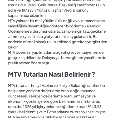
zorunludur. Vergi, Gelir İdaresi Başkanlığı tarafından takip
edilir ve 197 sayılı Motorlu Taşıtlar Vergisi Kanunu
kapsamında düzenlenir.
MTV yalnızca bir mali yükümlülük değil, aynı zamanda araç
sahipliğinin devamlılığını gösteren bir ödeme kalemidir.
Ödenmemesi durumunda araç sahipleri için faiz, gecikme
zammı ve yasal takip gibi yaptırımlar uygulanabilir. Bu
nedenle düzenli olarak takip edilmesi gereken vergilerden
biridir.
MTV ödemesi yapılmadan araç satışı veya muayenesi de
gerçekleştirilemez. Dolayısıyla bu vergi hem yasal hem de
pratik açıdan önem taşır.
MTV Tutarları Nasıl Belirlenir?
MTV tutarları, her yıl Hazine ve Maliye Bakanlığı tarafından
belirlenen yeniden değerleme
oranı doğrultusunda
güncellenir. Yeniden değerleme oranı, enflasyon ve
ekonomik göstergelere göre belirlenen resmi bir artış
oranıdır. 2025 yılı için yeniden değerleme oranı %43,93
olarak belirlenmiş ve MTV tutarlarına bu oran yansıtılmıştır.
MTV hesaplamasında dikkate alınan başlıca kriterler