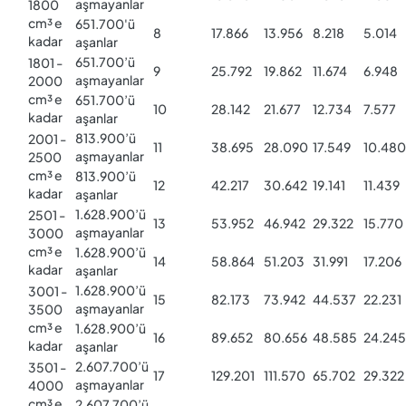
aşmayanlar
1800
cm³ e
651.700'ü
8
17.866
13.956
8.218
5.014
kadar
aşanlar
651.700’ü
1801 -
9
25.792
19.862
11.674
6.948
aşmayanlar
2000
cm³ e
651.700’ü
10
28.142
21.677
12.734
7.577
kadar
aşanlar
813.900’ü
2001 -
11
38.695
28.090
17.549
10.480
aşmayanlar
2500
cm³ e
813.900’ü
12
42.217
30.642
19.141
11.439
kadar
aşanlar
1.628.900’ü
2501 -
13
53.952
46.942
29.322
15.770
aşmayanlar
3000
cm³ e
1.628.900’ü
14
58.864
51.203
31.991
17.206
kadar
aşanlar
1.628.900’ü
3001 -
15
82.173
73.942
44.537
22.231
aşmayanlar
3500
cm³ e
1.628.900’ü
16
89.652
80.656
48.585
24.245
kadar
aşanlar
2.607.700’ü
3501 -
17
129.201
111.570
65.702
29.322
aşmayanlar
4000
cm³ e
2.607.700’ü