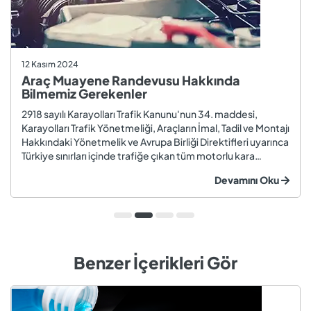
12 Kasım 2024
Araç Muayene Randevusu Hakkında
Bilmemiz Gerekenler
2918 sayılı Karayolları Trafik Kanunu'nun 34. maddesi,
Karayolları Trafik Yönetmeliği, Araçların İmal, Tadil ve Montajı
Hakkındaki Yönetmelik ve Avrupa Birliği Direktifleri uyarınca
Türkiye sınırları içinde trafiğe çıkan tüm motorlu kara
taşıtları ve römorklar, araç muayenesi yaptırmak
Devamını Oku
zorundadır. Araç muayenesi; otomobil, motosiklet,
kamyon, kamyo...
Benzer İçerikleri Gör