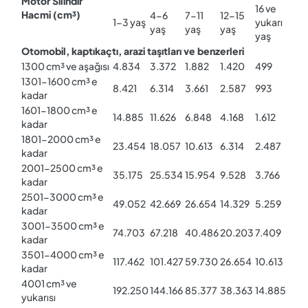
Motor Silindir
16 ve
Hacmi (cm³)
4-6
7-11
12-15
1-3 yaş
yukarı
yaş
yaş
yaş
yaş
Otomobil, kaptıkaçtı, arazi taşıtları ve benzerleri
1300 cm³ ve aşağısı
4.834
3.372
1.882
1.420
499
1301-1600 cm³ e
8.421
6.314
3.661
2.587
993
kadar
1601-1800 cm³ e
14.885
11.626
6.848
4.168
1.612
kadar
1801-2000 cm³ e
23.454
18.057
10.613
6.314
2.487
kadar
2001-2500 cm³ e
35.175
25.534
15.954
9.528
3.766
kadar
2501-3000 cm³ e
49.052
42.669
26.654
14.329
5.259
kadar
3001-3500 cm³ e
74.703
67.218
40.486
20.203
7.409
kadar
3501-4000 cm³ e
117.462
101.427
59.730
26.654
10.613
kadar
4001 cm³ ve
192.250
144.166
85.377
38.363
14.885
yukarısı