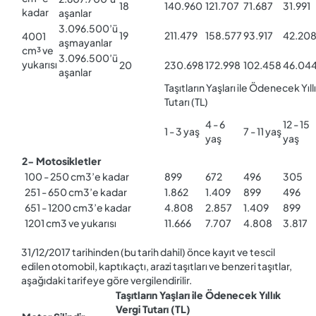
18
140.960
121.707
71.687
31.991
kadar
aşanlar
3.096.500’ü
19
211.479
158.577
93.917
42.20
4001
aşmayanlar
cm³ ve
3.096.500’ü
yukarısı
20
230.698
172.998
102.458
46.04
aşanlar
Taşıtların Yaşları ile Ödenecek Yıll
Tutarı (TL)
4 - 6
12 - 15
1 - 3 yaş
7 - 11 yaş
yaş
yaş
2- Motosikletler
100 - 250 cm3’e kadar
899
672
496
305
251 - 650 cm3’e kadar
1.862
1.409
899
496
651 - 1200 cm3’e kadar
4.808
2.857
1.409
899
1201 cm3 ve yukarısı
11.666
7.707
4.808
3.817
31/12/2017 tarihinden (bu tarih dahil) önce kayıt ve tescil
edilen otomobil, kaptıkaçtı, arazi taşıtları ve benzeri taşıtlar,
aşağıdaki tarifeye göre vergilendirilir.
Taşıtların Yaşları ile Ödenecek Yıllık
Vergi Tutarı (TL)