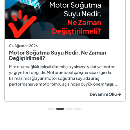
04 Ağustos 2026
Motor Soğutma Suyu Nedir, Ne Zaman
Değiştirilmeli?
Motorun sağlıklı çalışabilmesi için yalnızca yakıt ve motor
yağı yeterli değildir. Motorun ideal çalışma sıcaklığında
kalmasını sağlayan motor soğutma suyu da araç
performansı ve motor ömrü açısından büyük önem taşır.
Düzenli olarak kontrol edilmeyen veya zamanında
Devamını Oku
değiştirilmeyen soğutma suyu; hararet, korozyon, motor
arızaları ve yüksek onarım ma...