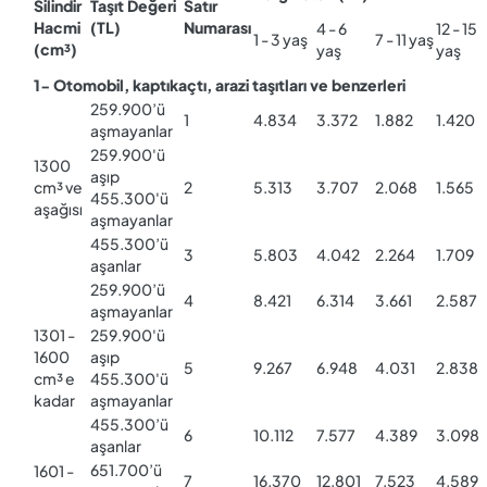
Silindir
Taşıt Değeri
Satır
Hacmi
(TL)
Numarası
4 - 6
12 - 15
1 - 3 yaş
7 - 11 yaş
(cm³)
yaş
yaş
1- Otomobil, kaptıkaçtı, arazi taşıtları ve benzerleri
259.900’ü
1
4.834
3.372
1.882
1.420
aşmayanlar
259.900'ü
1300
aşıp
cm³ ve
2
5.313
3.707
2.068
1.565
455.300'ü
aşağısı
aşmayanlar
455.300’ü
3
5.803
4.042
2.264
1.709
aşanlar
259.900’ü
4
8.421
6.314
3.661
2.587
aşmayanlar
1301 -
259.900'ü
1600
aşıp
5
9.267
6.948
4.031
2.838
cm³ e
455.300'ü
kadar
aşmayanlar
455.300’ü
6
10.112
7.577
4.389
3.098
aşanlar
651.700’ü
1601 -
7
16.370
12.801
7.523
4.589