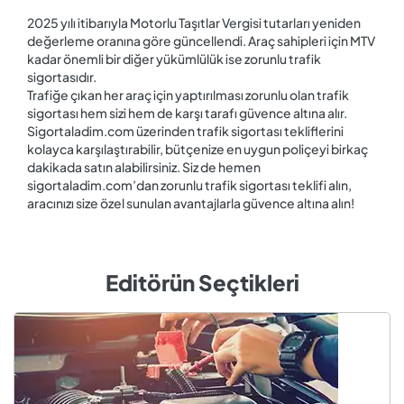
2025 yılı itibarıyla Motorlu Taşıtlar Vergisi tutarları yeniden
değerleme oranına göre güncellendi. Araç sahipleri için MTV
kadar önemli bir diğer yükümlülük ise zorunlu trafik
sigortasıdır.
Trafiğe çıkan her araç için yaptırılması zorunlu olan trafik
sigortası hem sizi hem de karşı tarafı güvence altına alır.
Sigortaladim.com üzerinden trafik sigortası tekliflerini
kolayca karşılaştırabilir, bütçenize en uygun poliçeyi birkaç
dakikada satın alabilirsiniz. Siz de hemen
sigortaladim.com’dan zorunlu trafik sigortası teklifi alın,
aracınızı size özel sunulan avantajlarla güvence altına alın!
Editörün Seçtikleri