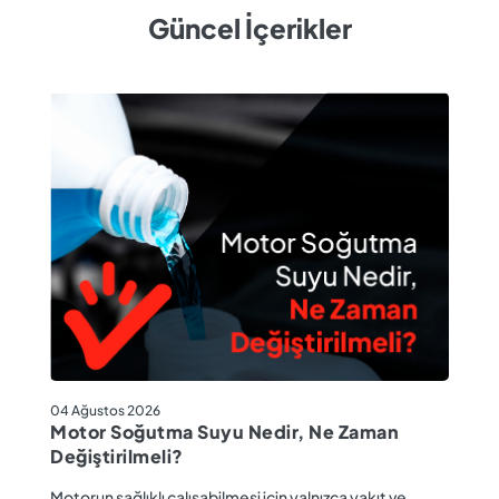
Güncel İçerikler
04
04 Ağustos 2026
M
Motor Soğutma Suyu Nedir, Ne Zaman
Ta
Değiştirilmeli?
r
Ev
Motorun sağlıklı çalışabilmesi için yalnızca yakıt ve