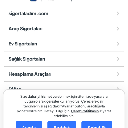
sigortaladım.com
Araç Sigortaları
Ev Sigortaları
Sağlık Sigortaları
Hesaplama Araçları
Diğer
Size daha iyi hizmet verebilmek için sitemizde yasalara
uygun olarak çerezler kullanıyoruz. Çerezlere dair
sigortaladım.com
, SİGORTALADIM SİGORTA VE REASÜRANS
tercihlerinizi aşağıdaki “Ayarla” butonu aracılığıyla
BROKERLİĞİ A.Ş. markasıdır.
yönetebilirsiniz. Detaylı Bilgi İçin:
Çerez Politikasını
ziyaret
edebilirsiniz.
Ayarla
Reddet
Kabul Et