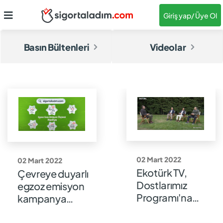
Giriş yap
/ Üye Ol
Basın Bültenleri
Videolar
02 Mart 2022
02 Mart 2022
Ekotürk TV,
Çevreye duyarlı
Dostlarımız
egzoz emisyon
Programı'na
kampanya
konuk olduk.
reklamı kısa