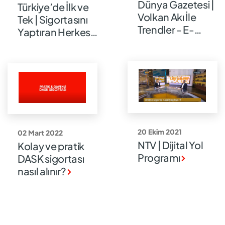
Dünya Gazetesi |
Türkiye’de İlk ve
Volkan Akı İle
Tek | Sigortasını
Trendler - E-
Yaptıran Herkese
Sigortacılığın
Egzoz Emisyon
Geleceği
Ölçümü Hediye
20 Ekim 2021
02 Mart 2022
NTV | Dijital Yol
Kolay ve pratik
Programı
DASK sigortası
nasıl alınır?