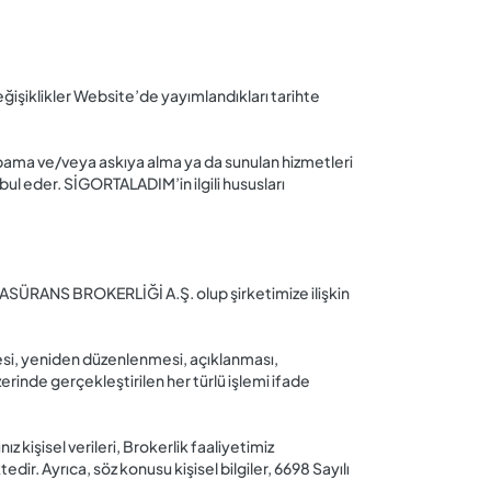
iklikler Website’de yayımlandıkları tarihte
pama ve/veya askıya alma ya da sunulan hizmetleri
ul eder. SİGORTALADIM’in ilgili hususları
ASÜRANS BROKERLİĞİ A.Ş. olup şirketimize ilişkin
mesi, yeniden düzenlenmesi, açıklanması,
zerinde gerçekleştirilen her türlü işlemi ifade
işisel verileri, Brokerlik faaliyetimiz
r. Ayrıca, söz konusu kişisel bilgiler, 6698 Sayılı