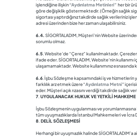
işlendiğine ilişkin
“Aydınlatma Metinleri”
her bir ür
göre değişiklik göstermektedir. (Örneğin sağlık sigo
sigortası yaptırdığınız takdirde sağlık verileriniz işl
adresi üzerinden bize her zaman ulaşabilirsiniz.
6.4.
SİGORTALADIM, Müşteri’nin Website üzerinden bir 
sorumlu olmaz.
6.5
. Website’de “Çerez” kullanılmaktadır. Çerezler,
ifade eder. SİGORTALADIM, Website’nin kullanımı içi
ulaşamamaktadır. Website kullanımınız esnasında kul
6.6
. İşbu Sözleşme kapsamındaki iş ve hizmetlerin ye
farklılık arz etmek üzere “
Aydınlatma Metni”
içeris
eder. Müşteri açık rızasını verdiği takdirde sağlık 
7
.
UYGULANACAK HUKUK VE YETKİLİ MAHKEME
İşbu Sözleşmenin uygulanması ve yorumlanmasına i
tüm uyuşmazlıklarda İstanbul Mahkemeleri ve İcra Dai
8
.
DELİL SÖZLEŞMESİ
Herhangi bir uyuşmazlık halinde SİGORTALADIM’a ai