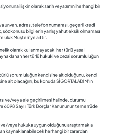
yonuna ilişkin olarak sarih veya zımni herhangi bir
 unvan, adres, telefon numarası, geçerli kredi
k, söz konusu bilgilerin yanlış yahut eksik olmaması
luluk Müşteri’ye aittir.
nelik olarak kullanmayacak, her türlü yasal
aynaklanan her türlü hukuki ve cezai sorumluluğun
 türlü sorumluluğun kendisine ait olduğunu, kendi
disine ait olacağını, bu konuda SİGORTALADIM’ın
ılması ve/veya ele geçirilmesi halinde, durumu
nu ve 6098 Sayılı Türk Borçlar Kanununun temerrüde
lir ve/veya hukuka uygun olduğunu araştırmakla
ndan kaynaklanabilecek herhangi bir zarardan