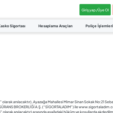
Giriş yap /
Üye Ol
Kasko Sigortası
Hesaplama Araçları
Poliçe İşlemleri
 olarak anılacaktır), Ayazağa Mahallesi Mimar Sinan Sokak No:21 Seba
ANS BROKERLİĞİ A.Ş. (“SİGORTALADIM”) ile www.sigortaladım.com (
 olarak anılacaktır) arasında aşağıdaki hüküm ve koşullarda akdedilmi