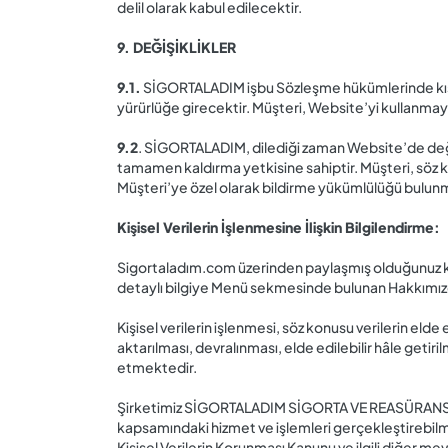
delil olarak kabul edilecektir.
9. DEĞİŞİKLİKLER
9.1.
SİGORTALADIM işbu Sözleşme hükümlerinde kısme
yürürlüğe girecektir. Müşteri, Website’yi kullanmaya
9.2
. SİGORTALADIM, dilediği zaman Website’de değiş
tamamen kaldırma yetkisine sahiptir. Müşteri, söz k
Müşteri’ye özel olarak bildirme yükümlülüğü bulu
Kişisel Verilerin İşlenmesine İlişkin Bilgilendirme:
Sigortaladım.com üzerinden paylaşmış olduğunuz ki
detaylı bilgiye Menü sekmesinde bulunan Hakkımızda
Kişisel verilerin işlenmesi, söz konusu verilerin e
aktarılması, devralınması, elde edilebilir hâle getiri
etmektedir.
Şirketimiz SİGORTALADIM SİGORTA VE REASÜRANS BROKE
kapsamındaki hizmet ve işlemleri gerçekleştirebilmek
Kişisel Verilerin Korunması Kanunu ve ilgili diğer me