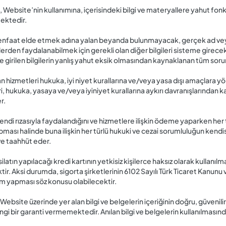
site’nin kullanımına, içerisindeki bilgi ve materyallere yahut fonksi
ektedir.
 menfaat elde etmek adına yalan beyanda bulunmayacak, gerçek ad veya
lerden faydalanabilmek için gerekli olan diğer bilgileri sisteme girece
 girilen bilgilerin yanlış yahut eksik olmasından kaynaklanan tüm sorum
hizmetleri hukuka, iyi niyet kurallarına ve/veya yasa dışı amaçlara yö
hukuka, yasaya ve/veya iyiniyet kurallarına aykırı davranışlarından k
r.
ndi rızasıyla faydalandığını ve hizmetlere ilişkin ödeme yaparken her
apması halinde buna ilişkin her türlü hukuki ve cezai sorumluluğun ken
ve taahhüt eder.
silatın yapılacağı kredi kartının yetkisiz kişilerce haksız olarak kullan
ktir. Aksi durumda, sigorta şirketlerinin 6102 Sayılı Türk Ticaret Kanu
em yapması söz konusu olabilecektir.
ebsite üzerinde yer alan bilgi ve belgelerin içeriğinin doğru, güveni
ngi bir garanti vermemektedir. Anılan bilgi ve belgelerin kullanılması