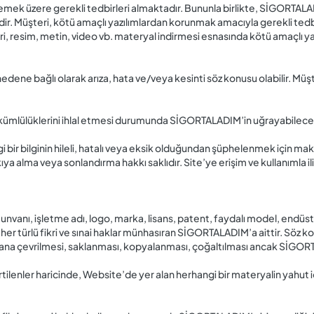
emek üzere gerekli tedbirleri almaktadır. Bununla birlikte, SİGORTAL
. Müşteri, kötü amaçlı yazılımlardan korunmak amacıyla gerekli tedbi
i, resim, metin, video vb. materyal indirmesi esnasında kötü amaçlı y
edene bağlı olarak arıza, hata ve/veya kesinti söz konusu olabilir. Müş
kümlülüklerini ihlal etmesi durumunda SİGORTALADIM’in uğrayabileceğ
 bir bilginin hileli, hatalı veya eksik olduğundan şüphelenmek için maku
a alma veya sonlandırma hakkı saklıdır. Site’ye erişim ve kullanımla iliş
et unvanı, işletme adı, logo, marka, lisans, patent, faydalı model, endü
n her türlü fikri ve sınai haklar münhasıran SİGORTALADIM’a aittir. Söz ko
 lisana çevrilmesi, saklanması, kopyalanması, çoğaltılması ancak SİGOR
ilenler haricinde, Website’de yer alan herhangi bir materyalin yahut i