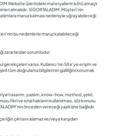
ADIM Website üzerindeki materyallerin kötü amaçlı
rleri almalıdır. SİGORTALADIM, Müşteri’nin
azılımlara maruz kalması nedeniyle uğrayabileceği
teri’nin bu nedenlerle maruz kalabileceği
i zararlardan sorumludur.
l gerekçeleri varsa, Kullanıcı’nın Site’ye erişim ve
kili tüm doğrulama bilgilerinin gizliliğini korumak
striyel tasarım, yazılım, know-how, method, şekil,
nusu fikri ve sınai hakların kullanılması, söz konusu
TALADIM’nin önceden vereceği yazılı izne bağlıdır.
çeriğin çıktısını alamaz ve/veya karşıdan