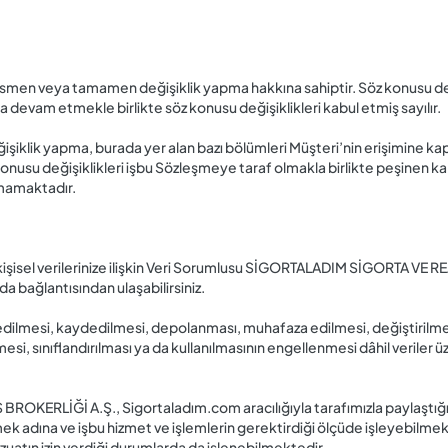
n veya tamamen değişiklik yapma hakkına sahiptir. Söz konusu değiş
 devam etmekle birlikte söz konusu değişiklikleri kabul etmiş sayılır.
iklik yapma, burada yer alan bazı bölümleri Müşteri’nin erişimine ka
onusu değişiklikleri işbu Sözleşmeye taraf olmakla birlikte peşinen kab
nmamaktadır.
şisel verilerinize ilişkin Veri Sorumlusu SİGORTALADIM SİGORTA VE RE
 bağlantısından ulaşabilirsiniz.
lde edilmesi, kaydedilmesi, depolanması, muhafaza edilmesi, değiştiril
lmesi, sınıflandırılması ya da kullanılmasının engellenmesi dâhil veriler ü
RLİĞİ A.Ş., Sigortaladım.com aracılığıyla tarafımızla paylaştığınız k
 adına ve işbu hizmet ve işlemlerin gerektirdiği ölçüde işleyebilmektedi
vzuatın izin verdiği durumlarda da işlenebilmektedir.