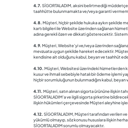
4.7.
SİGORTALADIM, aksini belirtmediği müddetçe, Web
taahhütte bulunmamakta ve/veya garanti vermem
4.8.
Müşteri, hiçbir şekilde hukuka aykırı şekilde
kartı bilgileri ile Website üzerinden sağlanan hizmet
adına gerekli özen ve dikkati gösterecektir. Sisteme
4.9.
Müşteri, Website’yi ve/veya üzerinden sağlanan 
mevzuata uygun şekilde hareket edecektir. Müşteri, 
kendisine ait olduğunu kabul, beyan ve taahhüt ede
4.10.
Müşteri, Websitesi üzerindeki hizmetlerden ke
kusur ve ihmali sebebiyle hatalı bir ödeme işlemi y
hiçbir sorumluluğunun bulunmadığını kabul, beyan 
4.11.
Müşteri, satın alınan sigorta ürününe ilişkin tah
SİGORTALADIM’a ve ilgili sigorta şirketine bildirece
ilişkin hükümleri çerçevesinde Müşteri aleyhine işl
4.12.
SİGORTALADIM, Müşteri tarafından verilen ve W
yükümlü olmayıp, söz konusu hususlara ilişkin herha
SİGORTALADIM sorumlu olmayacaktır.