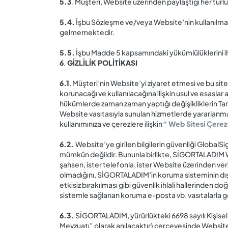
5.3
. Müşteri, Website üzerinden paylaştığı her türl
5.4.
İşbu Sözleşme ve/veya Website’nin kullanılması,
gelmemektedir.
5.5.
İşbu Madde 5 kapsamındaki yükümlülüklerini ihl
6
.
GİZLİLİK POLİTİKASI
6.1
. Müşteri’nin Website’yi ziyaret etmesi ve bu sit
korunacağı ve kullanılacağına ilişkin usul ve esasla
hükümlerde zaman zaman yaptığı değişikliklerin Tara
Website vasıtasıyla sunulan hizmetlerde yararlanmay
kullanımınıza ve çerezlere ilişkin
“ Web Sitesi Çerez
6.2.
Website’ye girilen bilgilerin güvenliği GlobalSi
mümkün değildir. Bununla birlikte, SİGORTALADIM Web
şahsen, ister telefonla, ister Website üzerinden v
olmadığını, SİGORTALADIM’in koruma sisteminin dışın
etkisiz bırakılması gibi güvenlik ihlali hallerinde
sistemle sağlanan koruma e-posta vb. vasıtalarla g
6.3.
SİGORTALADIM, yürürlükteki 6698 sayılı Kişisel V
Mevzuatı” olarak anılacaktır) çerçevesinde Website’yi 