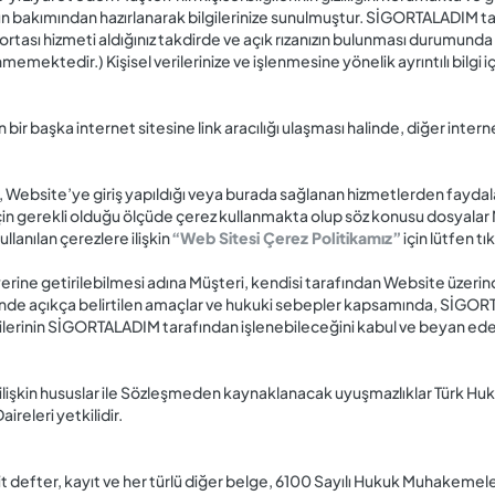
ün bakımından hazırlanarak bilgilerinize sunulmuştur. SİGORTALADIM tara
rtası hizmeti aldığınız takdirde ve açık rızanızın bulunması durumunda 
enmemektedir.) Kişisel verilerinize ve işlenmesine yönelik ayrıntılı bilgi i
başka internet sitesine link aracılığı ulaşması halinde, diğer internet 
 Website’ye giriş yapıldığı veya burada sağlanan hizmetlerden faydalanı
n gerekli olduğu ölçüde çerez kullanmakta olup söz konusu dosyalar Mü
lanılan çerezlere ilişkin
“Web Sitesi Çerez Politikamız”
için lütfen tık
rine getirilebilmesi adına Müşteri, kendisi tarafından Website üzerinde
inde açıkça belirtilen amaçlar ve hukuki sebepler kapsamında, SİGOR
verilerinin SİGORTALADIM tarafından işlenebileceğini kabul ve beyan ede
lişkin hususlar ile Sözleşmeden kaynaklanacak uyuşmazlıklar Türk H
releri yetkilidir.
t defter, kayıt ve her türlü diğer belge, 6100 Sayılı Hukuk Muhakem