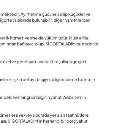
ekmektedir. Ayırt etme gücüne sahip küçükler ve
 sigorta talebinde bulunabilir, diğer hizmetlerden
erlik hizmeti vermekle yükümlüdür. Müşteri ile
 bakımından bağlayıcı olup, SİGORTALADIM bu nedenle
e özel ve genel şartlarındaki koşullarla geçerli
lere ilişkin detaylı bilgiye, bilgilendirme formu ile
e’deki herhangi bir bilginin yahut Website’nin
e hizmetlere ve/veya burada yer alan taahhütlere
ması, SİGORTALADIM’ın herhangi bir borç yahut