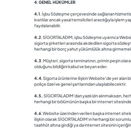
4
.
GENEL HÜKÜMLER
4.1
. İşbu Sözleşme çerçevesinde sağlanan hizmetler
kısıtlılar ancak yasal temsilcileri aracılığıyla işle
faydalanabilir.
4.2
. SİGORTALADIM, işbu Sözleşme uyarınca Website
sigorta şirketleri arasında akdedilen sigorta sözl
herhangi bir borç yahut yükümlülük altına girmeme
4.3
. Müşteri, sigorta teminatının, primin peşin olara
olduğunu bildiğini kabul ve beyan eder.
4.4
. Sigorta ürünlerine ilişkin Website’de yer alan b
poliçe özel ve genel şartlarından ulaşılabilecektir.
4.5.
SİGORTALADIM’dan yazılı izin alınmaksızın, herh
herhangi bir bölümünün başka bir internet sitesinde 
4.6
. Website üzerinden verilen başka internet sitel
ilişkin olarak SİGORTALADIM’ın herhangi bir sorum
taahhüt altına girdiği ya da internet sitesinin içeri