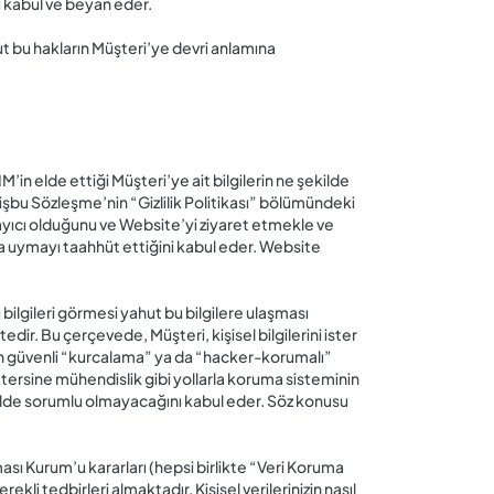
i kabul ve beyan eder.
ut bu hakların Müşteri’ye devri anlamına
in elde ettiği Müşteri’ye ait bilgilerin ne şekilde
işbu Sözleşme’nin “Gizlilik Politikası” bölümündeki
ayıcı olduğunu ve Website’yi ziyaret etmekle ve
ra uymayı taahhüt ettiğini kabul eder. Website
 bilgileri görmesi yahut bu bilgilere ulaşması
r. Bu çerçevede, Müşteri, kişisel bilgilerini ister
en güvenli “kurcalama” ya da “hacker-korumalı”
tersine mühendislik gibi yollarla koruma sisteminin
ekilde sorumlu olmayacağını kabul eder. Söz konusu
ası Kurum’u kararları (hepsi birlikte “Veri Koruma
kli tedbirleri almaktadır. Kişisel verilerinizin nasıl