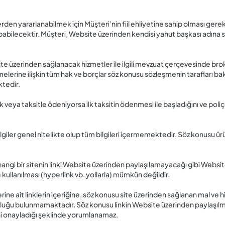
den yararlanabilmek için Müşteri’nin fiil ehliyetine sahip olması ger
m yapabilecektir. Müşteri, Website üzerinden kendisi yahut başkası adına
 üzerinden sağlanacak hizmetler ile ilgili mevzuat çerçevesinde brok
eşmelerine ilişkin tüm hak ve borçlar söz konusu sözleşmenin tarafları
ktedir.
k veya taksitle ödeniyorsa ilk taksitin ödenmesi ile başladığını ve poliç
ilgiler genel nitelikte olup tüm bilgileri içermemektedir. Söz konusu ürün
angi bir sitenin linki Website üzerinden paylaşılamayacağı gibi Websit
kullanılması (hyperlink vb. yollarla) mümkün değildir.
erine ait linklerin içeriğine, söz konusu site üzerinden sağlanan mal v
luluğu bulunmamaktadır. Söz konusu linkin Website üzerinden paylaşıl
ğini onayladığı şeklinde yorumlanamaz.