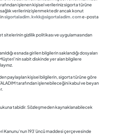
fından işlenen kişisel verileriniz sigorta türüne
sağlık verileriniz işlenmektedir ancak konut
çin
sigortaladim.kvkk@sigortaladim.com
e-posta
sitelerinin gizlilik politikası ve uygulamasından
ldığı esnada girilen bilgilerin saklandığı dosyaları
şteri’nin sabit diskinde yer alan bilgilere
layınız.
n paylaşılan kişisel bilgilerin, sigorta türüne göre
TALADIM tarafından işlenebileceğini kabul ve beyan
r.
ukukuna tabidir. Sözleşmeden kaynaklanabilecek
eleri Kanunu’nun 193’üncü maddesi çerçevesinde