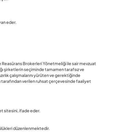
yan eder.
e Reasürans Brokerleri Yönetmeliği ile sair mevzuat
ğı şirketlerin seçiminde tamamen tarafsız ve
ırlık çalışmalarını yürüten ve gerektiğinde
 tarafından verilen ruhsat çerçevesinde faaliyet
 sitesini, ifade eder.
ülükleri düzenlenmektedir.