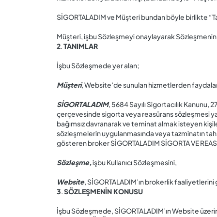
SİGORTALADIM ve Müşteri bundan böyle birlikte “Taraf
Müşteri, işbu Sözleşmeyi onaylayarak Sözleşmenin t
2
.
TANIMLAR
İşbu Sözleşmede yer alan;
Müşteri
, Website’de sunulan hizmetlerden faydalan
SİGORTALADIM
, 5684 Sayılı Sigortacılık Kanunu,
çerçevesinde sigorta veya reasürans sözleşmesi yap
bağımsız davranarak ve teminat almak isteyen kişil
sözleşmelerin uygulanmasında veya tazminatın tahsi
gösteren broker SİGORTALADIM SİGORTA VE REAS
Sözleşme,
işbu Kullanıcı Sözleşmesini,
Website
, SİGORTALADIM’ın brokerlik faaliyetlerini 
3
.
SÖZLEŞMENİN KONUSU
İşbu Sözleşmede, SİGORTALADIM’ın Website üzerinden