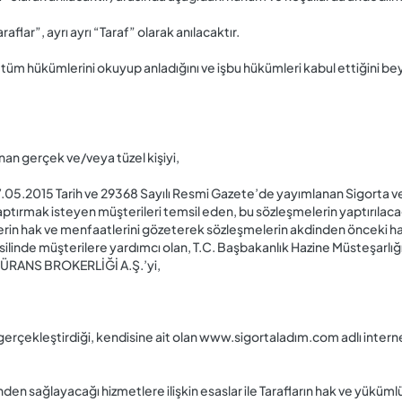
lar”, ayrı ayrı “Taraf” olarak anılacaktır.
üm hükümlerini okuyup anladığını ve işbu hükümleri kabul ettiğini be
an gerçek ve/veya tüzel kişiyi,
 27.05.2015 Tarih ve 29368 Sayılı Resmi Gazete’de yayımlanan Sigorta v
tırmak isteyen müşterileri temsil eden, bu sözleşmelerin yaptırılaca
erin hak ve menfaatlerini gözeterek sözleşmelerin akdinden önceki haz
linde müşterilere yardımcı olan, T.C. Başbakanlık Hazine Müsteşarlığı
ÜRANS BROKERLİĞİ A.Ş.’yi,
gerçekleştirdiği, kendisine ait olan www.sigortaladım.com adlı internet
 sağlayacağı hizmetlere ilişkin esaslar ile Tarafların hak ve yüküml