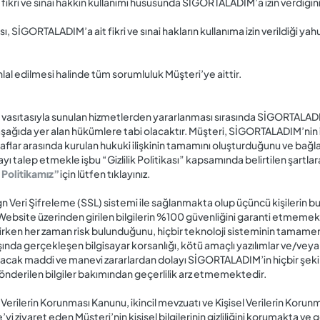
ü fikri ve sınai hakkın kullanımı hususunda SİGORTALADIM’a izin verdiğin
 SİGORTALADIM’a ait fikri ve sınai hakların kullanıma izin verildiği yah
al edilmesi halinde tüm sorumluluk Müşteri’ye aittir.
e vasıtasıyla sunulan hizmetlerden yararlanması sırasında SİGORTALADIM’
r aşağıda yer alan hükümlere tabi olacaktır. Müşteri, SİGORTALADIM’nin 
flar arasında kurulan hukuki ilişkinin tamamını oluşturduğunu ve bağl
ı talep etmekle işbu “Gizlilik Politikası” kapsamında belirtilen şartla
 Politikamız”
için lütfen tıklayınız.
gn Veri Şifreleme (SSL) sistemi ile sağlanmakta olup üçüncü kişilerin bu
site üzerinden girilen bilgilerin %100 güvenliğini garanti etmemektedi
erirken her zaman risk bulunduğunu, hiçbir teknoloji sisteminin tamam
da gerçekleşen bilgisayar korsanlığı, kötü amaçlı yazılımlar ve/veya 
n doğacak maddi ve manevi zararlardan dolayı SİGORTALADIM’in hiçbir ş
önderilen bilgiler bakımından geçerlilik arz etmemektedir.
erilerin Korunması Kanunu, ikincil mevzuatı ve Kişisel Verilerin Korunm
ziyaret eden Müşteri’nin kişisel bilgilerinin gizliliğini korumakta ve gere