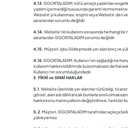
4.13
. SİGORTALADIM, kötü amaçlı yazılımları engell
yazılım içermediği hususunda garanti vermemektedir
Website’yi kullanması, erişimi veya Website’den ver
zararlardan sorumlu değildir.
4.14.
Website’nin kullanımı esnasında herhangi bir n
zararlardan SİGORTALADIM sorumlu değildir.
4.15.
Müşteri, işbu Sözleşmede yer alan borç ve yü
4.16
. SİGORTALADIM, Kullanıcı’nın sağladığı herhangi
kullanım hakkını bildirimde bulunmaksızın derhal askıy
Kullanıcı’nın sorumluluğundadır.
5
.
FİKRİ ve SINAİ HAKLAR
5.1
. Website üzerinde yer alan her türlü bilgi, ticar
görsel, alan adı dâhil ancak bunlarla sınırlı olmaksızı
hakka konu materyallerin değiştirilmesi, farklı bir
5.2
. Müşteri, SİGORTALADIM tarafından açıkça belirt
yükleyemez.