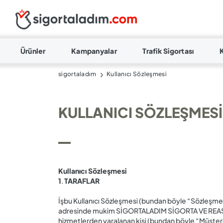
Ürünler
Kampanyalar
Trafik Sigortası
sigortaladım
Kullanıcı Sözleşmesi
KULLANICI SÖZLEŞMESI
Kullanıcı Sözleşmesi
1
.
TARAFLAR
İşbu Kullanıcı Sözleşmesi (bundan böyle “Sözleşme”
adresinde mukim SİGORTALADIM SİGORTA VE REASÜR
hizmetlerden yaralanan kişi (bundan böyle “Müşteri”